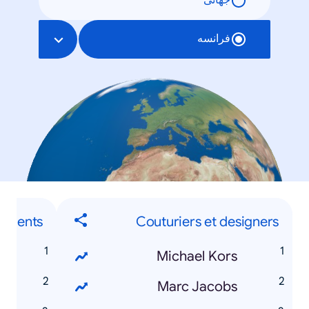
جهانی
فرانسه
ements
Couturiers et designers
e
Michael Kors
s
Marc Jacobs