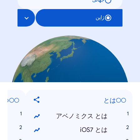
جهانی
ژاپن
○○はいつ？
○○とは
つ
アベノミクス とは
つ
iOS7 とは