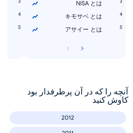
つ
NISA とは
つ
キモサベ とは
3
アサイー とは
آنچه را که در آن پرطرفدار بود
کاوش کنید
2012