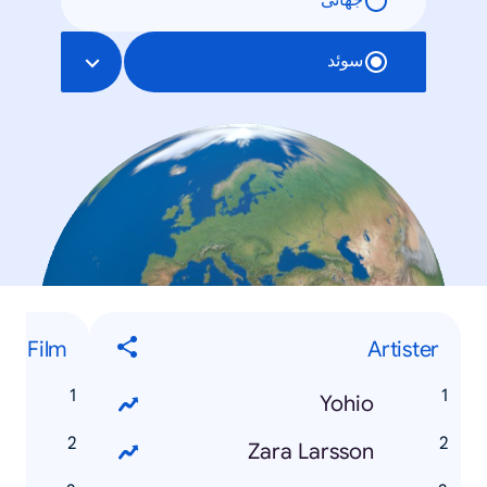
جهانی
سوئد
Film
Artister
d
Yohio
Z
Zara Larsson