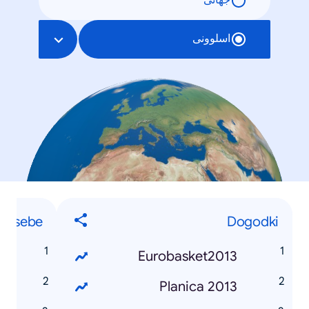
جهانی
اسلوونی
Osebe
Dogodki
č
Eurobasket2013
l
Planica 2013