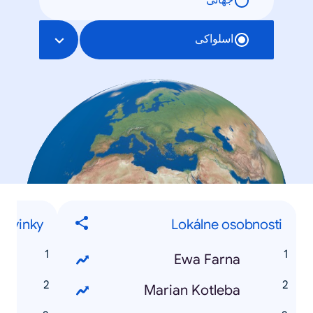
جهانی
اسلواکی
novinky
Lokálne osobnosti
4
Ewa Farna
s
Marian Kotleba