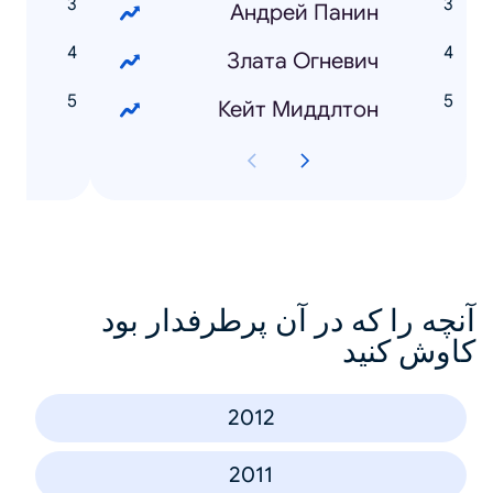
3
Андрей Панин
Злата Огневич
Кейт Миддлтон
آنچه را که در آن پرطرفدار بود
کاوش کنید
2012
2011