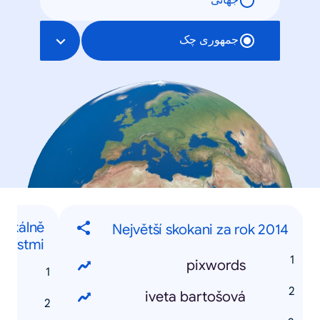
جهانی
جمهوری چک
 lokálně
Největší skokani za rok 2014
nostmi
pixwords
á
iveta bartošová
á