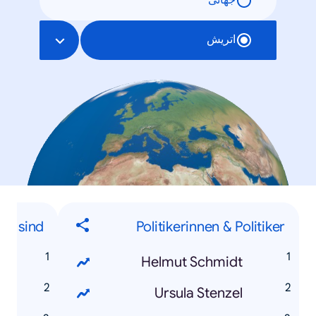
جهانی
اتریش
s sind...
Politikerinnen & Politiker
?
Helmut Schmidt
?
Ursula Stenzel