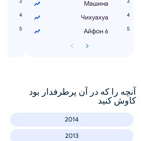
ь
Машина
го
Чихуахуа
н
Айфон 6
آنچه را که در آن پرطرفدار بود
کاوش کنید
2014
2013