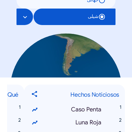
جهانی
شیلی
Qué...
Hechos Noticiosos
r
Caso Penta
s
Luna Roja