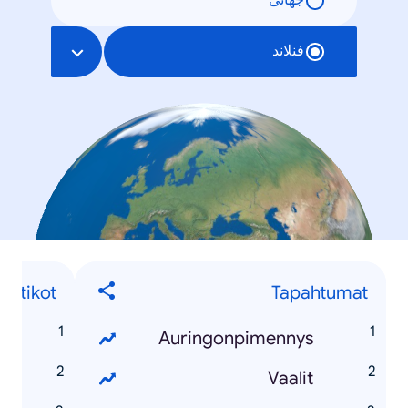
جهانی
فنلاند
oliitikot
Tapahtumat
n
Auringonpimennys
i
Vaalit