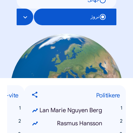
جهانی
نروژ
vil-vite
Politikere
5
Lan Marie Nguyen Berg
5
Rasmus Hansson