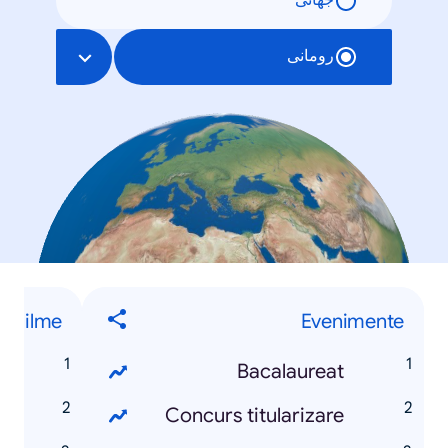
جهانی
رومانی
Filme
Evenimente
7
Bacalaureat
y
Concurs titularizare