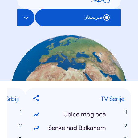
جهانی
صربستان
u Srbiji
TV Serije
e
Ubice mog oca
t
Senke nad Balkanom