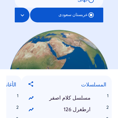
جهانی
عربستان سعودی
المسلسلات
الأغاني
مسلسل كلام اصفر
ز
ارطغرل 126
ق