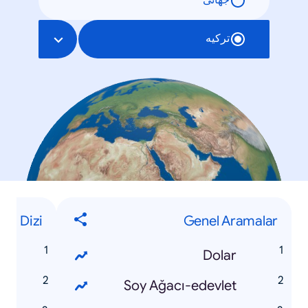
جهانی
ترکیه
Dizi
Genel Aramalar
z
Dolar
r
Soy Ağacı-edevlet