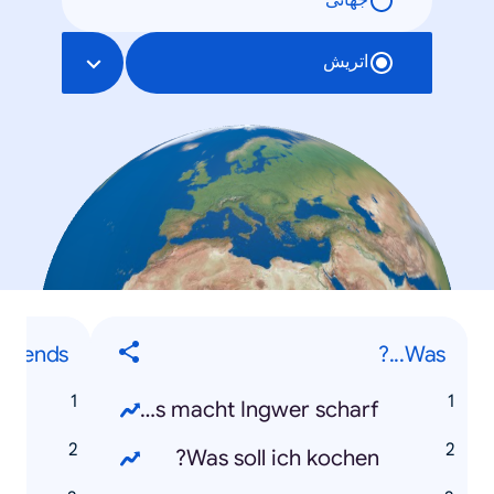
جهانی
اتریش
-Trends
Was...?
o
Was macht Ingwer scharf?
0
Was soll ich kochen?