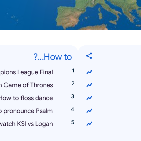
How to...?
ions League Final?
 Game of Thrones?
How to floss dance?
 pronounce Psalm?
atch KSI vs Logan?