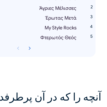
Άγριες Μέλισσες
Έρωτας Μετά
Μy Style Rocks
Φτερωτός Θεός
آنچه را که در آن پرطرفد