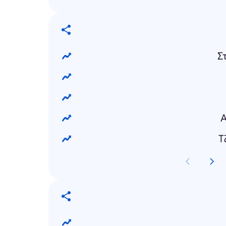
Σ
Α
Τ