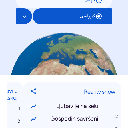
جهانی
کرواسی
ojmovi u
Reality show
vatskoj
Ljubav je na selu
Gospodin savršeni
k