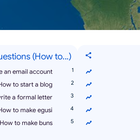
estions (How to...)
e an email account
How to start a blog
ite a formal letter
How to make egusi
How to make buns