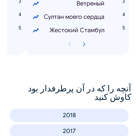
Ветреный
Султан моего сердца
я
Жестокий Стамбул
آنچه را که در آن پرطرفدار بود
کاوش کنید
2018
2017