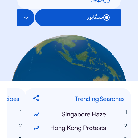
جهانی
سنگاپور
Recipes
Trending Searches
e
Singapore Haze
e
Hong Kong Protests