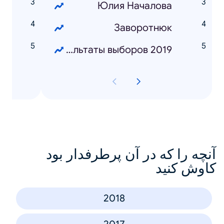
ь
Юлия Началова
я
Заворотнюк
а
Результаты выборов 2019
آنچه را که در آن پرطرفدار بود
کاوش کنید
2018