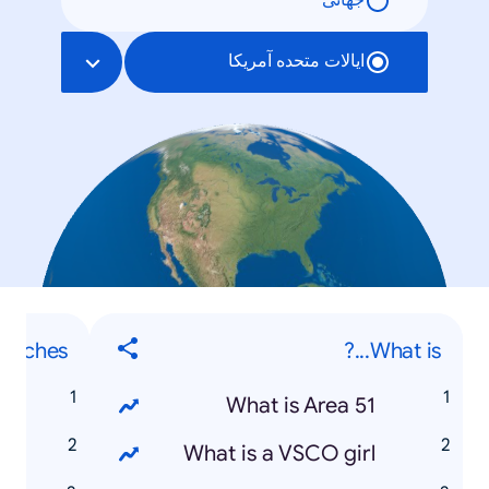
جهانی
ایالات متحده آمریکا
earches
What is...?
s
What is Area 51
e
What is a VSCO girl