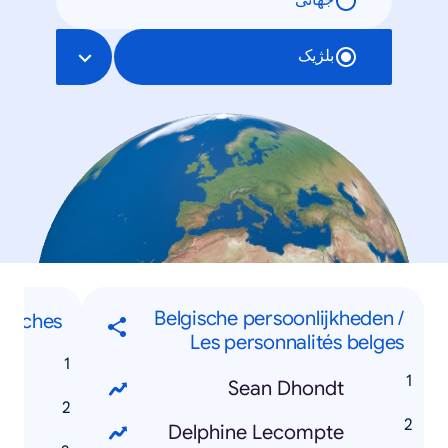
جهانی
بلژیک
Belgische persoonlijkheden /
herches
Les personnalités belges
s
Sean Dhondt
Delphine Lecompte