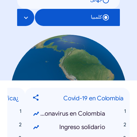
جهانی
کلمبیا
¿Qué significa...?
Covid-19 en Colombia
Coronavirus en Colombia
👈?
Ingreso solidario