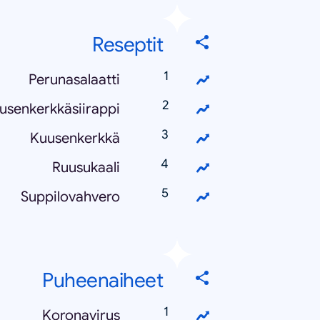
Reseptit
Perunasalaatti
usenkerkkäsiirappi
Kuusenkerkkä
Ruusukaali
Suppilovahvero
Puheenaiheet
Koronavirus