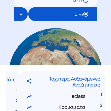
جهانی
یونان
Ταχύτερα Αυξανόμενες
Πότε...
Αναζητήσεις
eclass
Κρούσματα