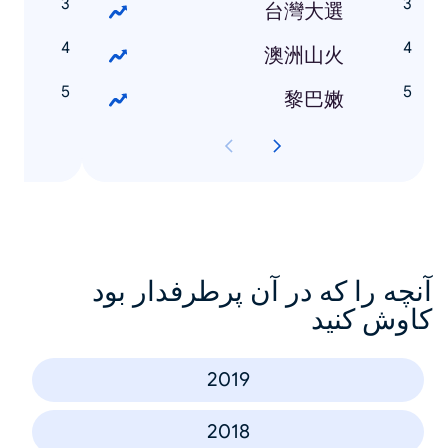
娥
台灣大選
勇
澳洲山火
明
黎巴嫩
آنچه را که در آن پرطرفدار بود
کاوش کنید
2019
2018