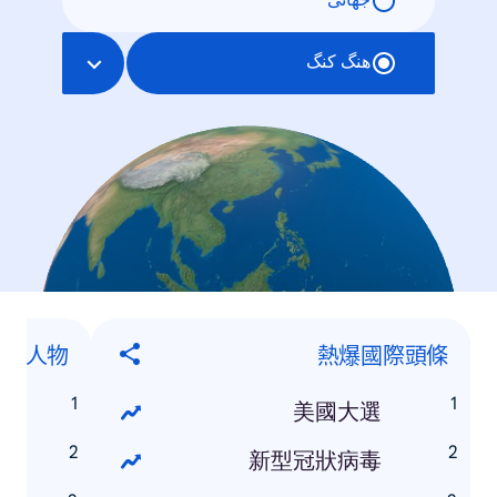
جهانی
هنگ کنگ
話題人物
熱爆國際頭條
燊
美國大選
元
新型冠狀病毒