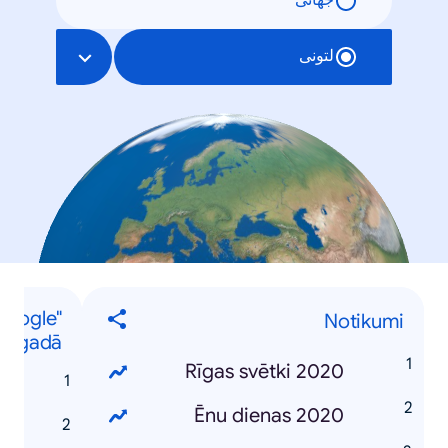
جهانی
لتونی
Google"
Notikumi
0. gadā
Rīgas svētki 2020
s
Ēnu dienas 2020