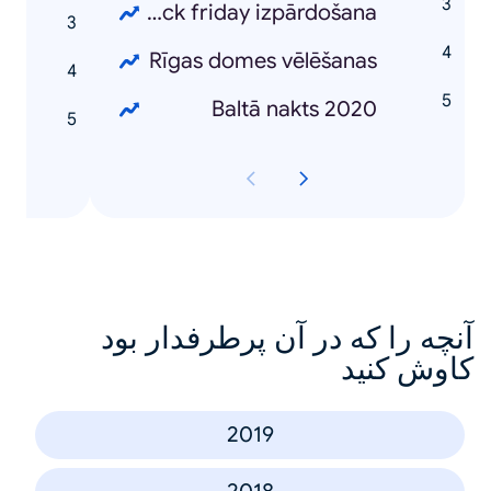
Black friday izpārdošana
0
Rīgas domes vēlēšanas
m
Baltā nakts 2020
laimē"
آنچه را که در آن پرطرفدار بود
کاوش کنید
2019