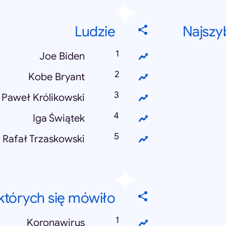
Ludzie
Najszy
Joe Biden
Kobe Bryant
Paweł Królikowski
Iga Świątek
Rafał Trzaskowski
których się mówiło
Koronawirus