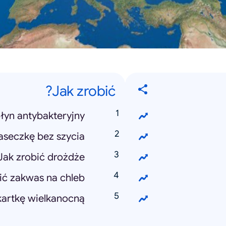
Jak zrobić?
płyn antybakteryjny
aseczkę bez szycia
Jak zrobić drożdże
ić zakwas na chleb
kartkę wielkanocną