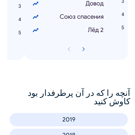
Довод
ь
Союз cпасения
д
Лёд 2
д
آنچه را که در آن پرطرفدار بود
کاوش کنید
2019