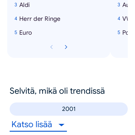
Aldi
Audi
Herr der Ringe
VW
Euro
Por
Selvitä, mikä oli trendissä
2001
Katso lisää