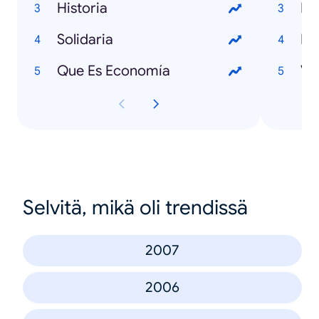
Historia
Solidaria
Be
Que Es Economía
Va
Selvitä, mikä oli trendissä
2007
2006