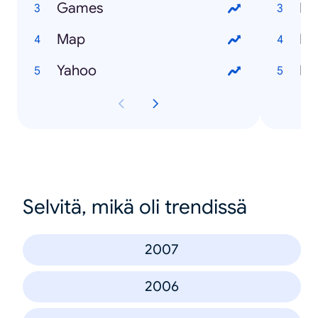
Games
DJ
Map
Ke
Yahoo
Da
Selvitä, mikä oli trendissä
2007
2006