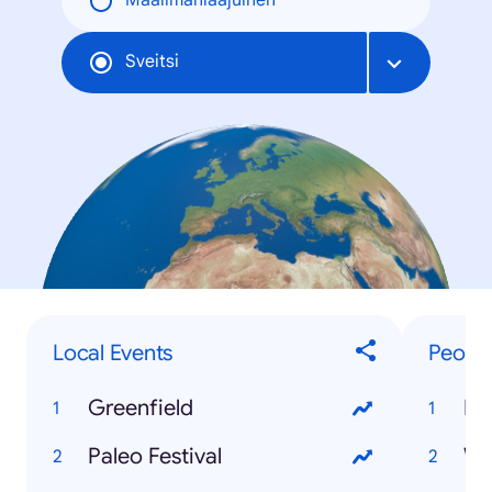
Maailmanlaajuinen
Sveitsi
Local Events
Peopl
Greenfield
Fe
Paleo Festival
Wh