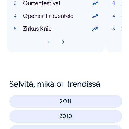
Gurtenfestival
Mi
Openair Frauenfeld
Di
Zirkus Knie
Ka
Selvitä, mikä oli trendissä
2011
2010