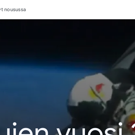
t nousussa
ujen vuosi 