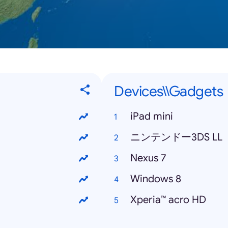
Devices\\Gadgets
iPad mini
ニンテンドー3DS LL
Nexus 7
Windows 8
Xperia™ acro HD