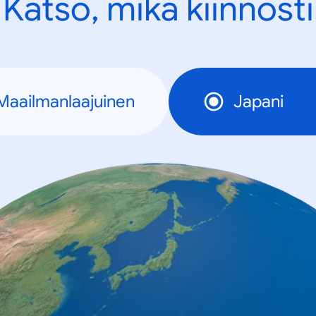
Katso, mikä kiinnosti
Maailmanlaajuinen
Japani