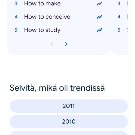
How to make
Ev
How to conceive
Ma
How to study
Sai
Selvitä, mikä oli trendissä
2011
2010