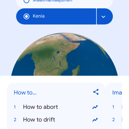
Maailmanlaajuinen
Kenia
How to...
Image
How to abort
Na
How to drift
Ri