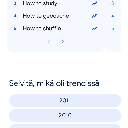
How to study
Sa
How to geocache
Ma
How to shuffle
Ma
Selvitä, mikä oli trendissä
2011
2010