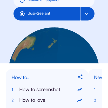
Maailmanlaajuinen
Uusi-Seelanti
How to...
New Z
How to screenshot
Va
How to love
Ki