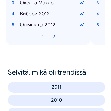
Оксана Макар
Ша
Вибори 2012
Со
Олімпіада 2012
Си
Selvitä, mikä oli trendissä
2011
2010