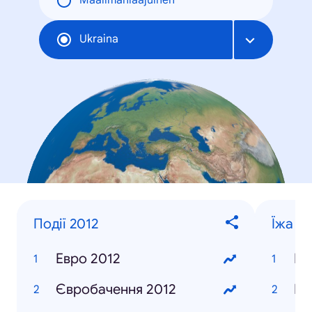
Maailmanlaajuinen
Ukraina
Події 2012
Їжа та
Евро 2012
Бл
Євробачення 2012
Пі