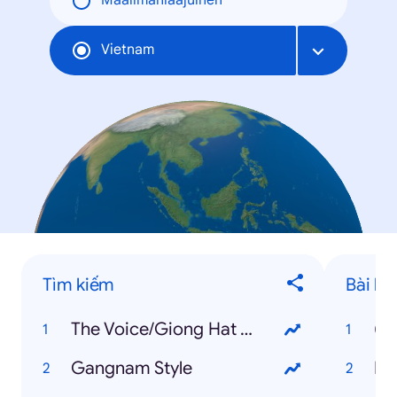
Maailmanlaajuinen
Vietnam
Tìm kiếm
Bài há
The Voice/Giong Hat Viet
(B
Gangnam Style
Ha