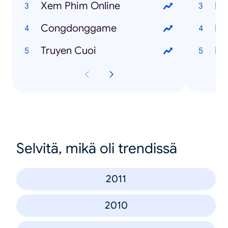
Xem Phim Online
Ng
Congdonggame
Fr
Truyen Cuoi
I 
Selvitä, mikä oli trendissä
2011
2010