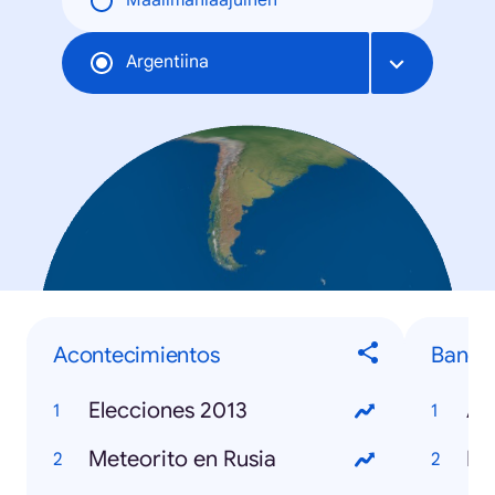
Maailmanlaajuinen
Argentiina
Acontecimientos
Banda
Elecciones 2013
Ag
Meteorito en Rusia
Ne