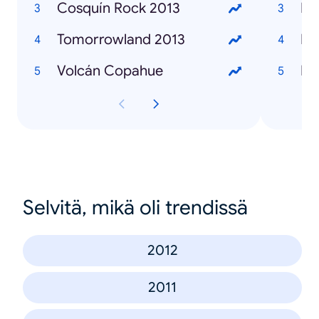
Cosquín Rock 2013
Ka
Tomorrowland 2013
Ma
Volcán Copahue
Br
Selvitä, mikä oli trendissä
2012
2011