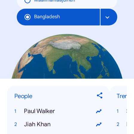
Maailmanlaajuinen
Bangladesh
People
Trendi
Paul Walker
Ss
Jiah Khan
Hs