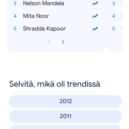
Nelson Mandela
Fb
Mita Noor
Bi
Shradda Kapoor
Ch
Selvitä, mikä oli trendissä
2012
2011