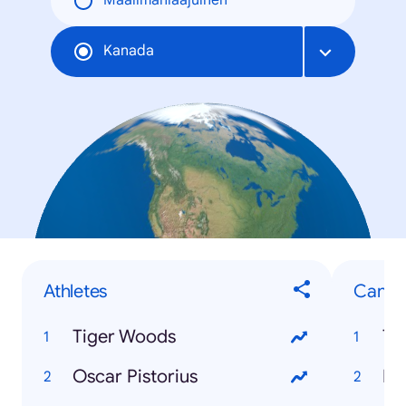
Maailmanlaajuinen
Kanada
Athletes
Canad
Tiger Woods
To
Oscar Pistorius
Mo