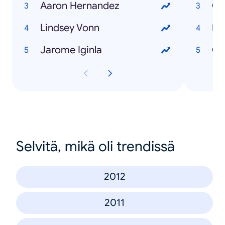
Aaron Hernandez
Ot
Lindsey Vonn
Ed
Jarome Iginla
Ca
Selvitä, mikä oli trendissä
2012
2011