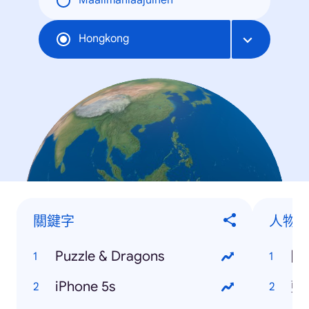
Maailmanlaajuinen
Hongkong
關鍵字
人物
Puzzle & Dragons
陳
iPhone 5s
藍