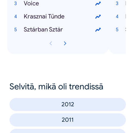
Voice
By
Krasznai Tünde
Pi
Sztárban Sztár
Sz
Selvitä, mikä oli trendissä
2012
2011