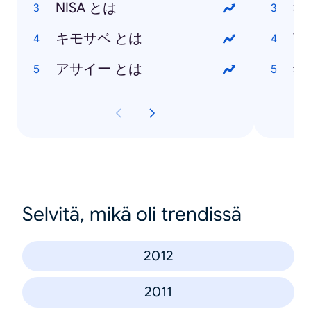
NISA とは
寝
キモサベ とは
南
アサイー とは
鏡
Selvitä, mikä oli trendissä
2012
2011