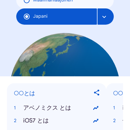
Maailmanlaajuinen
Japani
○○とは
○○は
アベノミクス とは
iO
iOS7 とは
七