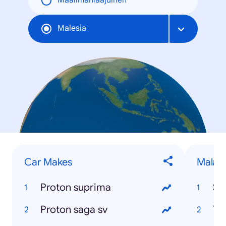
Maailmanlaajuinen
Malesia
Car Makes
Malays
Proton suprima
Se
Proton saga sv
Te