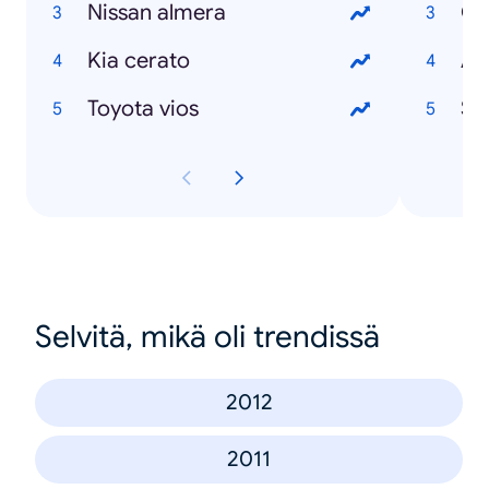
Nissan almera
Ci
Kia cerato
Ad
Toyota vios
Se
Selvitä, mikä oli trendissä
2012
2011