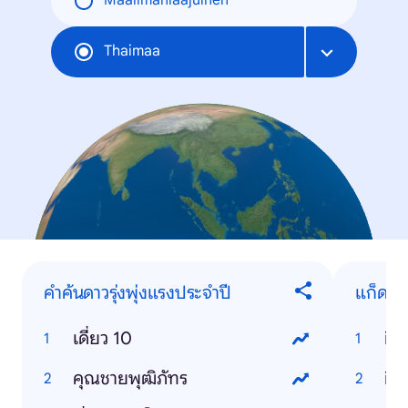
Maailmanlaajuinen
Thaimaa
คำค้นดาวรุ่งพุ่งแรงประจำปี
แก็ดเจ
เดี่ยว 10
ip
คุณชายพุฒิภัทร
ios